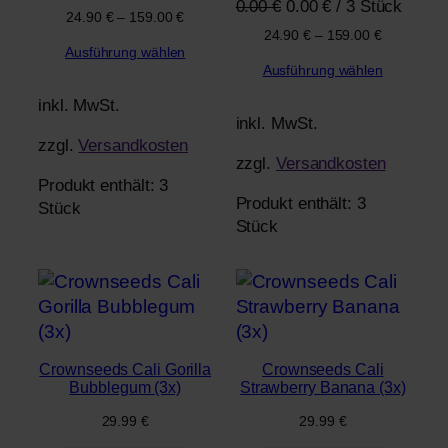
Ursprünglicher
Aktueller
0.00
€
0.00
€
/
3
Stück
Preis
Preis
24.90
€
–
159.00
€
Preis
Preis
war:
ist:
24.90
€
–
159.00
€
war:
ist:
Ausführung wählen
0.00 €
0.00 €.
Ausführung wählen
0.00 €
0.00 €.
inkl. MwSt.
inkl. MwSt.
zzgl.
Versandkosten
zzgl.
Versandkosten
Produkt enthält: 3
Produkt enthält: 3
Stück
Stück
Crownseeds Cali Gorilla
Crownseeds Cali
Bubblegum (3x)
Strawberry Banana (3x)
29.99
€
29.99
€