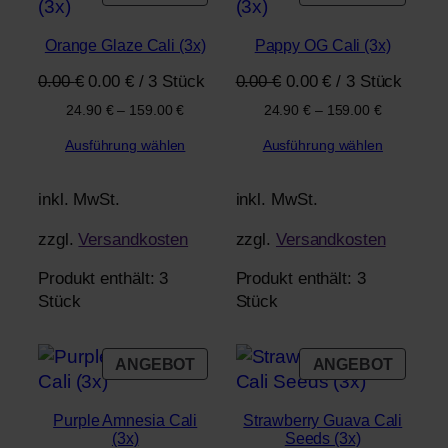
IM
IM
ANGEBOT
ANGE
Orange Glaze Cali (3x)
Pappy OG Cali (3x)
Ursprünglicher
Aktueller
Ursprünglicher
Aktueller
0.00
€
0.00
€
/
3
Stück
0.00
€
0.00
€
/
3
Stück
Preis
Preis
Preis
Preis
24.90
€
–
159.00
€
24.90
€
–
159.00
€
war:
ist:
war:
ist:
Ausführung wählen
Ausführung wählen
0.00 €
0.00 €.
0.00 €
0.00 €.
inkl. MwSt.
inkl. MwSt.
zzgl.
Versandkosten
zzgl.
Versandkosten
Produkt enthält: 3
Produkt enthält: 3
Stück
Stück
PRODUKT
PROD
ANGEBOT
ANGEBOT
IM
IM
ANGEBOT
ANGE
Purple Amnesia Cali
Strawberry Guava Cali
(3x)
Seeds (3x)