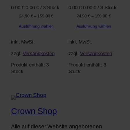
Ursprünglicher
Aktueller
Ursprünglicher
Aktueller
0.00
€
0.00
€
/
3
Stück
0.00
€
0.00
€
/
3
Stück
Preis
Preis
Preis
Preis
24.90
€
–
159.00
€
24.90
€
–
159.00
€
war:
ist:
war:
ist:
Ausführung wählen
Ausführung wählen
0.00 €
0.00 €.
0.00 €
0.00 €.
inkl. MwSt.
inkl. MwSt.
zzgl.
Versandkosten
zzgl.
Versandkosten
Produkt enthält: 3
Produkt enthält: 3
Stück
Stück
Crown Shop
Alle auf dieser Website angebotenen