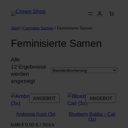
Zum
Inhalt
springen
Start
/
Cannabis Samen
/ Feminisierte Samen
Feminisierte Samen
Alle
12 Ergebnisse
werden
angezeigt
PRODUKT
PROD
ANGEBOT
ANGEBOT
IM
IM
ANGEBOT
ANGE
Ambrosia Kush (3x)
Blueberry Bubba – Cali
(3x)
Ursprünglicher
Aktueller
0.00
€
0.00
€
/
Stück