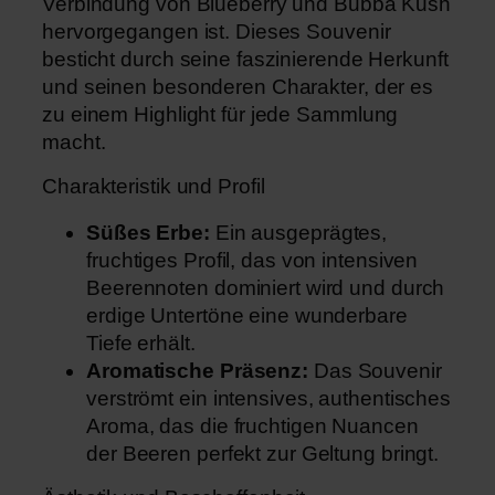
Verbindung von Blueberry und Bubba Kush
–
hervorgegangen ist. Dieses Souvenir
C
besticht durch seine faszinierende Herkunft
a
und seinen besonderen Charakter, der es
l
zu einem Highlight für jede Sammlung
i
macht.
(
3
Charakteristik und Profil
x
)
Süßes Erbe:
Ein ausgeprägtes,
M
fruchtiges Profil, das von intensiven
e
Beerennoten dominiert wird und durch
n
erdige Untertöne eine wunderbare
g
Tiefe erhält.
e
Aromatische Präsenz:
Das Souvenir
verströmt ein intensives, authentisches
Aroma, das die fruchtigen Nuancen
der Beeren perfekt zur Geltung bringt.