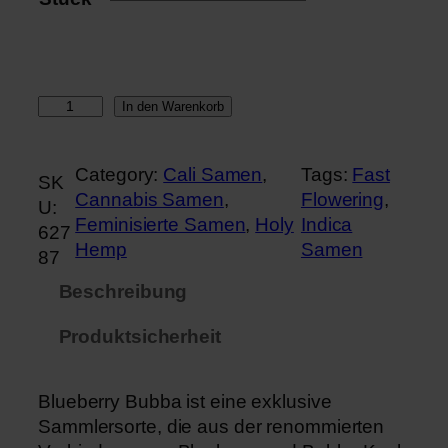
B
In den Warenkorb
l
u
Category:
Cali Samen
, 
Tags:
Fast
e
SK
Cannabis Samen
, 
Flowering
, 
b
U:
Feminisierte Samen
, 
Holy
Indica
e
627
Hemp
Samen
r
87
r
Beschreibung
y
B
Produktsicherheit
u
b
Blueberry Bubba ist eine exklusive
b
Sammlersorte, die aus der renommierten
a