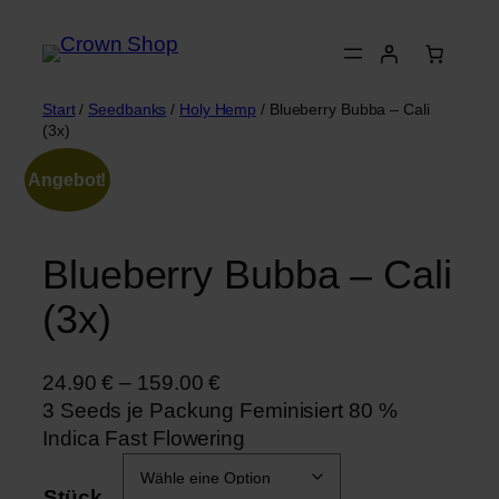
Zum
Inhalt
springen
Start
/
Seedbanks
/
Holy Hemp
/ Blueberry Bubba – Cali
(3x)
Angebot!
Blueberry Bubba – Cali
(3x)
24.90
€
–
159.00
€
3 Seeds je Packung Feminisiert 80 %
Indica Fast Flowering
Stück