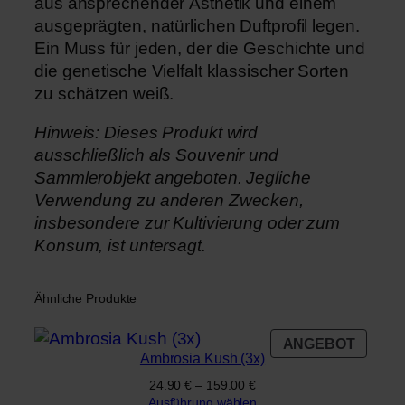
aus ansprechender Ästhetik und einem
ausgeprägten, natürlichen Duftprofil legen.
Ein Muss für jeden, der die Geschichte und
die genetische Vielfalt klassischer Sorten
zu schätzen weiß.
Hinweis: Dieses Produkt wird
ausschließlich als Souvenir und
Sammlerobjekt angeboten. Jegliche
Verwendung zu anderen Zwecken,
insbesondere zur Kultivierung oder zum
Konsum, ist untersagt.
Ähnliche Produkte
PROD
ANGEBOT
Ambrosia Kush (3x)
IM
ANGE
24.90
€
–
159.00
€
Ausführung wählen